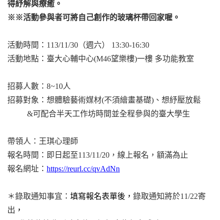
得紓解與療癒。
※※活動參與者可將自己創作的玻璃杯帶回家喔。
活動時間：113/11/30（週六） 13:30-16:30
活動地點：臺大心輔中心(M46望樂樓)一樓 多功能教室
招募人數：8~10人
招募對象：想體驗藝術媒材(不須繪畫基礎)、想紓壓放鬆
&
可配合半天工作坊時間並全程參與的臺大學生
帶領人：王琪心理師
報名時間：即日起至113/11/20，線上報名，額滿為止
報名網址：
https://reurl.cc/qvAdNn
＊錄取通知事宜：
填寫報名表單後，
錄取通知將於11/22寄
出
，