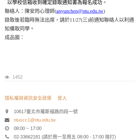
以學校信箱收到確定錄取通知書為報名成功
。
聯絡人：陳安筠心理師(
anyunchen@ntu.edu.tw
)
錄取後若臨時無法出席，請於11/27(三)前通知聯絡人以利通
知備取同學。
成品圖：
瀏覽人次
1452
:::
隱私權與資訊安全政策
登入
10617臺北市羅斯福路四段一號
ntuscc1@ntu.edu.tw
08:00 ~ 17:00
02-33662181 (請於周一至周五 08:00 - 17:00 撥打)